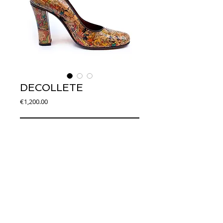
DECOLLETE
Price
€1,200.00
Add to Cart
Art. DD0006
Decolletè con tomaia in fumetto. Forma 
tonda. Suoletta e suola in cuoio. Tacco in 
legno rivestito come la tomaia. Altezza 9 cm.
© 2014 Joseph Debach. All rights reserved.