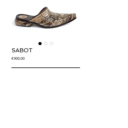
SABOT
Price
€900.00
Add to Cart
Art. DS0032
Sabot con tomaia in fumetto. Forma a punta. 
Suola in cuoio. Tacco in legno rivestito in 
fumetto. Altezza 3 cm.
© 2014 Joseph Debach. All rights reserved.