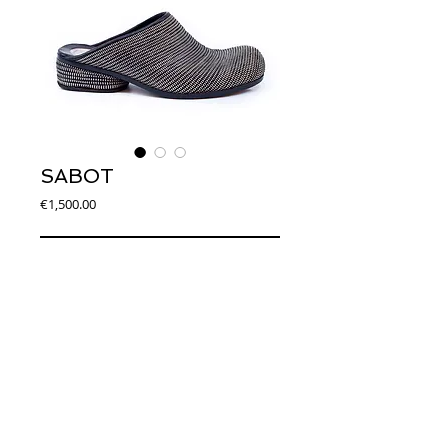
SABOT
Price
€1,500.00
Add to Cart
Art. DS0003
Sabot con tomaia in zip. Forma tonda. Suola 
in cuoio. Tacco in legno rivestito come la 
tomaia. Altezza 3 cm.
© 2014 Joseph Debach. All rights reserved.