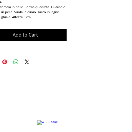
4
tomaia in pelle. Forma quadrata. Guardolo 
in pelle. Suola in cuoio. Tacco in legno 
n ghiaia. Altezza 3 cm.
Add to Cart
Terms of Use