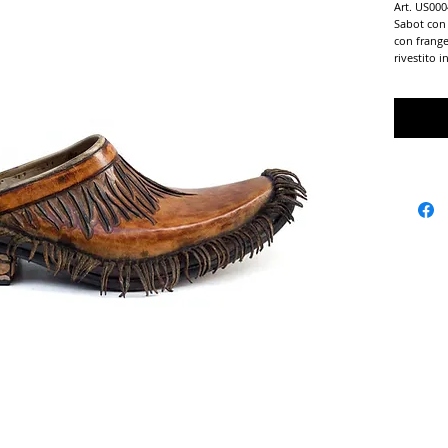
Art. US000
Sabot con 
con frange 
rivestito i