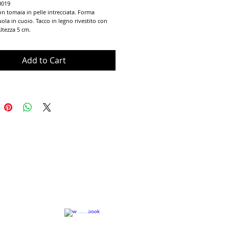
0019
n tomaia in pelle intrecciata. Forma 
ola in cuoio. Tacco in legno rivestito con 
ltezza 5 cm.
Add to Cart
Terms of Use