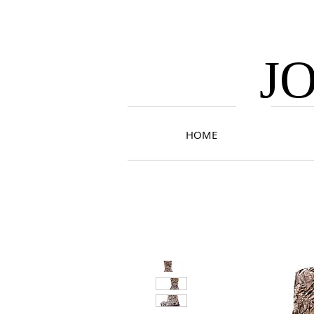
J
HOME