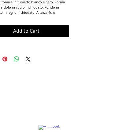
n tomaia in fumetto bianco e nero. Forma 
ardolo in cuoio inchiodato. Fondo in 
co in legno inchiodato. Altezza 4cm. 
Add to Cart
Terms of Use