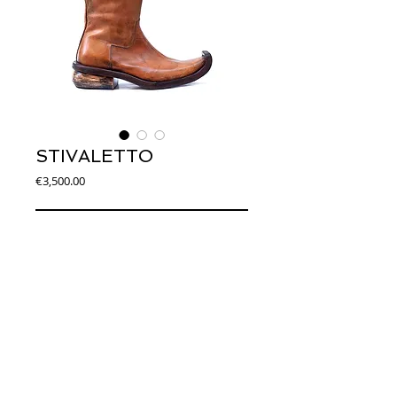
STIVALETTO
Price
€3,500.00
Add to Cart
Art. USTI0002
Stivaletto con tomaia in pelle. Forma 
quadrata. Fondo in cuoio con guardolo in 
cuoio. Tacco in legno. Altezza 5cm.
© 2014 Joseph Debach. All rights reserved.