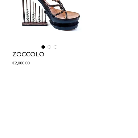
ZOCCOLO
Price
€2,000.00
Add to Cart
Zoccolo con tomaia in pelle intrecciata. Forma 
tonda. Fondo in legno. Tacco in ferro. Altezza 
14cm.
© 2014 Joseph Debach. All rights reserved.